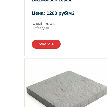
24х24х4,5см
серая
Цена: 1260 руб/м2
шт/м2, кг/шт,
шт/поддон
ЗАКАЗАТЬ